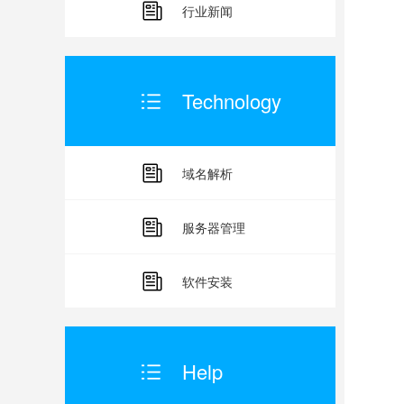
避
行业新闻
不
Technology
对
了
域名解析
外
服务器管理
注
软件安装
外
测
Help
网